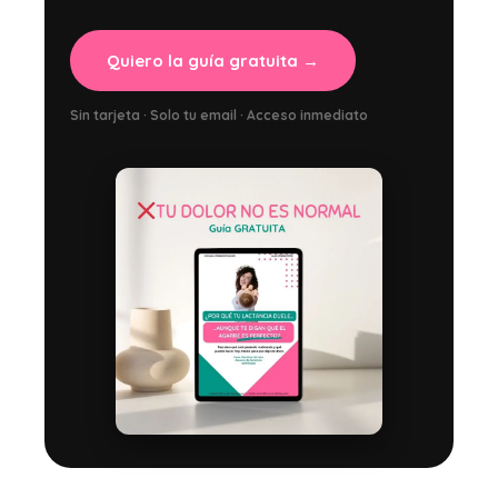
Quiero la guía gratuita →
Sin tarjeta · Solo tu email · Acceso inmediato