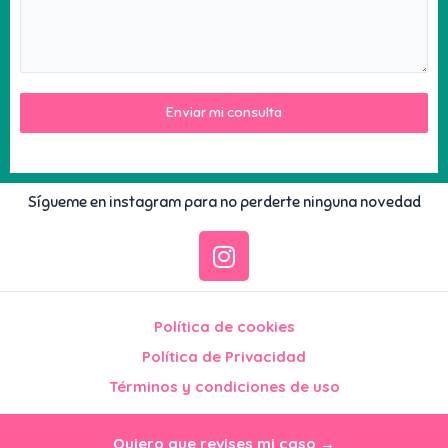
Enviar mi consulta
Sígueme en instagram para no perderte ninguna novedad
I
n
s
t
Política de cookies
a
Política de Privacidad
g
Términos y condiciones de uso
r
a
Copyright © 2026 Lactandosinmas
m
Quiero que revises mi caso →