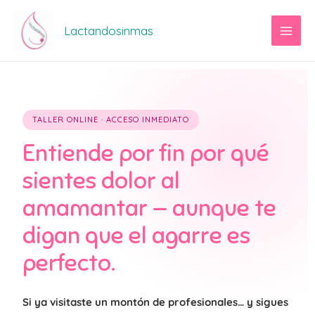
Ir
al
Lactandosinmas
contenido
TALLER ONLINE · ACCESO INMEDIATO
Entiende por fin por qué
sientes dolor al
amamantar — aunque te
digan que
el agarre es
perfecto.
Si ya visitaste un montón de profesionales… y sigues