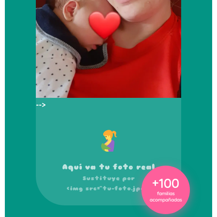
-->
Aquí va tu foto real
Sustituye por
+100
<img src="tu-foto.jpg">
familias
acompañadas