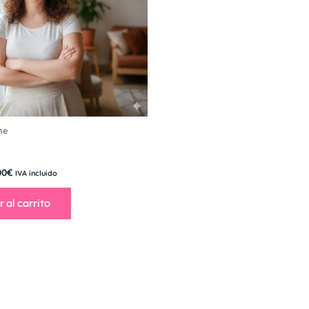
ne
00
€
IVA incluido
 al carrito