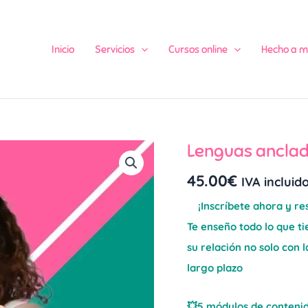
Inicio
Servicios
Cursos online
Hecho a 
Lenguas anclad
Lenguas
ancladas
45.00
€
IVA incluid
(curso
¡Inscríbete ahora y re
de
Te enseño todo lo que ti
anquiloglosia)
su relación no solo con 
cantidad
largo plazo
💥5 módulos de conteni