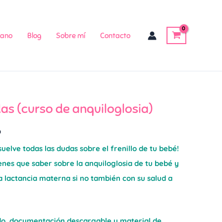
mano
Blog
Sobre mí
Contacto
as (curso de anquiloglosia)
o
suelve todas las dudas sobre el frenillo de tu bebé!
enes que saber sobre la anquiloglosia de tu bebé y
la lactancia materna si no también con su salud a
do, documentación descargable y material de