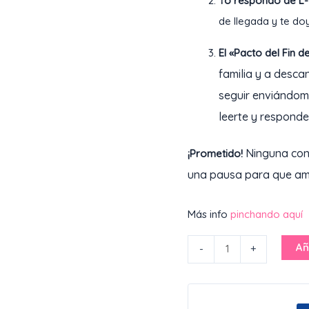
Yo respondo de L-V
de llegada y te do
El «Pacto del Fin 
familia y a desca
seguir enviándome
leerte y responder
Ninguna cons
¡Prometido!
una pausa para que am
Más info
pinchando aquí
Añ
-
+