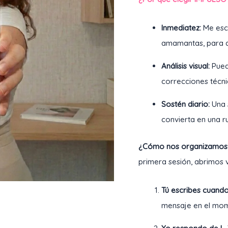
Inmediatez:
Me escr
amamantas, para qu
Análisis visual:
Pued
correcciones técni
Sostén diario:
Una 
convierta en una rut
¿Cómo nos organizamos
primera sesión, abrimos v
Tú escribes cuando
mensaje en el mom