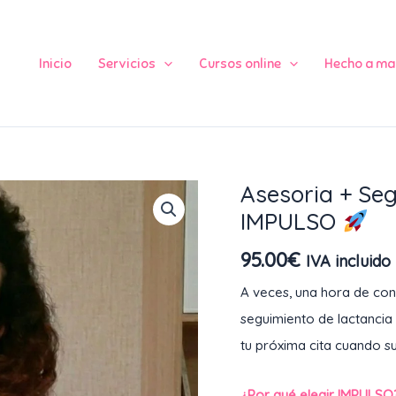
Inicio
Servicios
Cursos online
Hecho a ma
Asesoria + Seg
Asesoria
IMPULSO
+
Seguimiento
95.00
€
IVA incluido
de
A veces, una hora de cons
lactancia:
seguimiento de lactancia
IMPULSO
tu próxima cita cuando su
cantidad
¿Por qué elegir IMPULSO